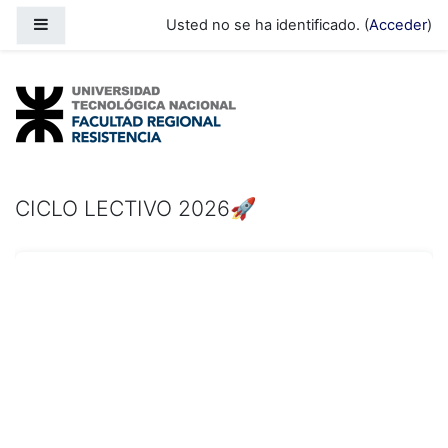
Salta al contenido principal
Panel lateral
Usted no se ha identificado. (
Acceder
)
CICLO LECTIVO 2026🚀